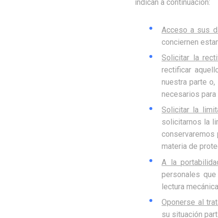
indican a continuación:
Acceso a sus d
conciernen esta
Solicitar la re
rectificar aque
nuestra parte o,
necesarios para 
Solicitar la lim
solicitarnos la 
conservaremos p
materia de prote
A la portabili
personales que 
lectura mecánica,
Oponerse al tra
su situación par