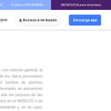
x?
Acceso a METAFIRMA
METAPOSTA para empresas
gital
Acceso a mi buzón
Descarga app
a, con carácter general, la
 de los datos personales
del nombre de dominio
da momento se encuentren
 ello sin perjuicio de las
bles en el WEBSITE o en
rtinente y, en su caso,