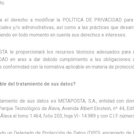
to.
 el derecho a modificar la POLÍTICA DE PRIVACIDAD para 
enciales y/o administrativas, así como a las prácticas que desa
iendo en todo momento en cuenta sus derechos e intereses.
A le proporcionará los recursos técnicos adecuados para 
D en aras a dar debido cumplimiento a las obligaciones 
 conformidad con la normativa aplicable en materia de protecci
ble del tratamiento de sus datos?
tamiento de sus datos es METAPOSTA, S.A., entidad con dom
Parque Tecnológico de Álava, Avenida Albert Einstein, nº 44, Edif
 Álava al tomo 1.464, folio 203, hoja VI- 14.989 y con C.I.F. núm
 un Delegado de Protección de Datos (DPO), encargado de la 