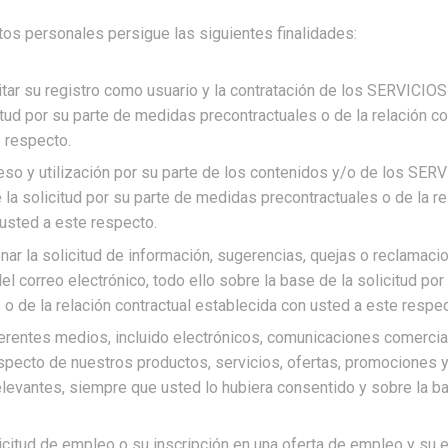
tos personales persigue las siguientes finalidades:
itar su registro como usuario y la contratación de los SERVIC
itud por su parte de medidas precontractuales o de la relación co
 respecto.
ceso y utilización por su parte de los contenidos y/o de los 
 la solicitud por su parte de medidas precontractuales o de la re
usted a este respecto.
onar la solicitud de información, sugerencias, quejas o reclamaci
l correo electrónico, todo ello sobre la base de la solicitud po
 o de la relación contractual establecida con usted a este respec
ferentes medios, incluido electrónicos, comunicaciones comercial
ecto de nuestros productos, servicios, ofertas, promociones y
levantes, siempre que usted lo hubiera consentido y sobre la b
icitud de empleo o su inscripción en una oferta de empleo y su e