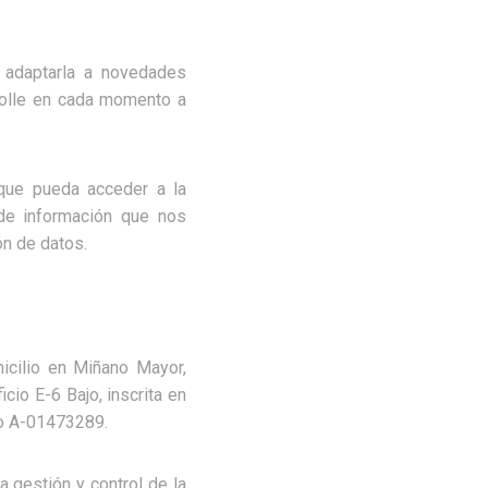
adaptarla a novedades
rrolle en cada momento a
que pueda acceder a la
de información que nos
ón de datos.
icilio en Miñano Mayor,
icio E-6 Bajo, inscrita en
ero A-01473289.
gestión y control de la