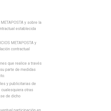
IOS METAPOSTA y sobre la
ntractual establecida
SERVICIOS METAPOSTA y
lación contractual
ones que realice a través
r su parte de medidas
to.
es y publicitarias de
 cualesquiera otras
ase de dicho
ventual participación en