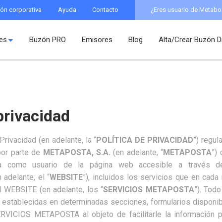
ón corporativa
Ayuda
Contacto
¿Eres usuario de Metabo
des
Buzón PRO
Emisores
Blog
Alta/Crear Buzón Di
privacidad
Privacidad (en adelante, la “
POLÍTICA DE PRIVACIDAD
”) regul
por parte de
METAPOSTA, S.A.
(en adelante, “
METAPOSTA
”)
ta como usuario de la página web accesible a través 
 adelante, el “
WEBSITE
”), incluidos los servicios que en ca
l WEBSITE (en adelante, los “
SERVICIOS METAPOSTA
”). Todo
s establecidas en determinadas secciones, formularios disponi
ERVICIOS METAPOSTA al objeto de facilitarle la información pe