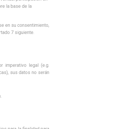
e la base de la
se en su consentimiento,
rtado 7 siguiente.
imperativo legal (e.g.
icas), sus datos no serán
.
os para la finalidad para