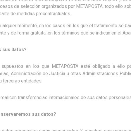
ocesos de selección organizados por METAPOSTA, todo ello sobr
 parte de medidas precontractuales.
ualquier momento, en los casos en los que el tratamiento se ba
te y de forma gratuita, en los términos que se indican en el Apa
 sus datos?
 supuestos en los que METAPOSTA esté obligado a ello por 
rias, Administración de Justicia u otras Administraciones Públ
a terceras entidades.
realicen transferencias internacionales de sus datos personales
onservaremos sus datos?
s datos personales serán conservados (i) mientras sean necesari